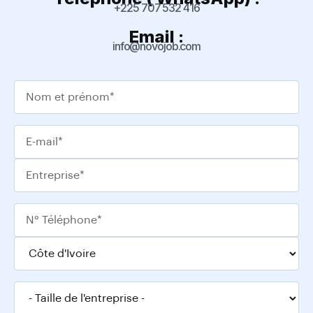
+225 707 532 416
Email :
info@novojob.com